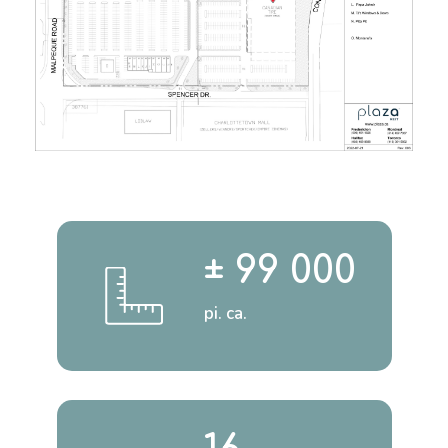
± 99 000
pi. ca.