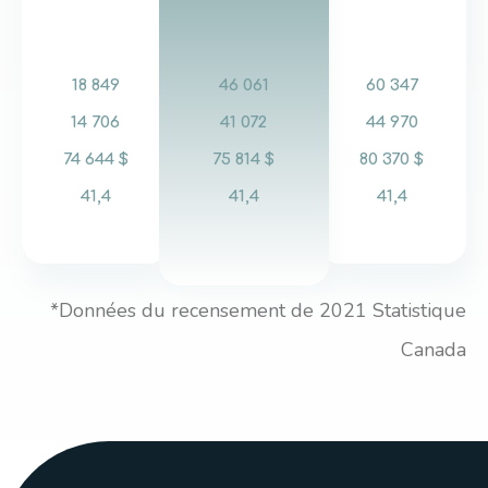
18 849
46 061
60 347
14 706
41 072
44 970
74 644 $
75 814 $
80 370 $
41,4
41,4
41,4
*Données du recensement de 2021 Statistique
Canada