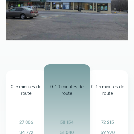
0-5 minutes de
0-10 minutes de
0-15 minutes de
route
route
route
27 806
58 154
72 215
34 772
51 040
59 970