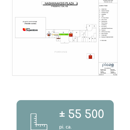
± 55 500
pi. ca.