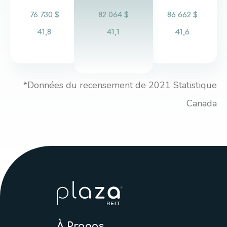
76 730 $
82 064 $
86 662 $
41,8
41,1
41,6
*Données du recensement de 2021 Statistique
Canada
À Propos