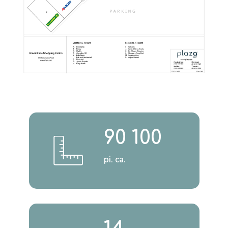
90 100
pi. ca.