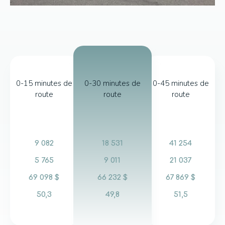
0-15 minutes de
0-30 minutes de
0-45 minutes de
route
route
route
9 082
18 531
41 254
5 765
9 011
21 037
69 098 $
66 232 $
67 869 $
50,3
49,8
51,5