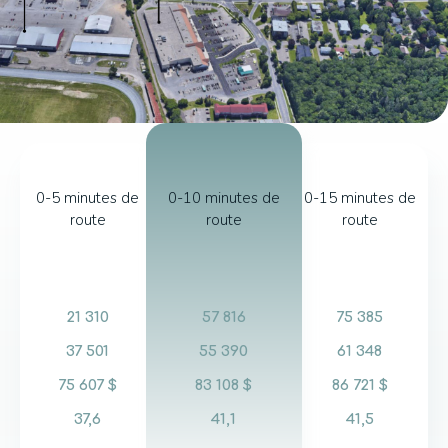
0-5 minutes de
0-10 minutes de
0-15 minutes de
route
route
route
21 310
57 816
75 385
37 501
55 390
61 348
75 607 $
83 108 $
86 721 $
37,6
41,1
41,5