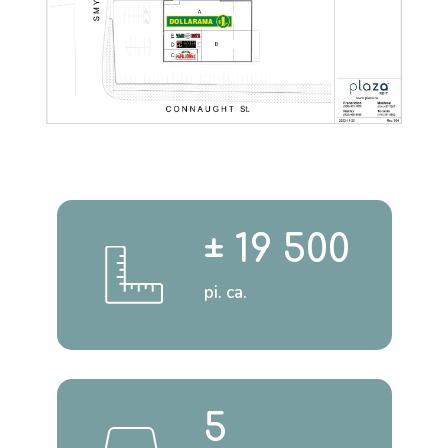
± 19 500
pi. ca.
5