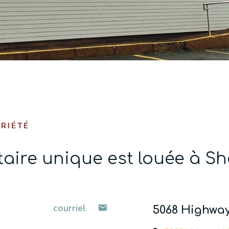
RIÉTÉ
ataire unique est louée à S
courriel
5068 Highway