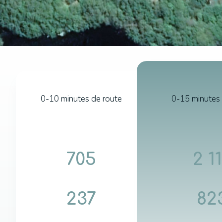
0-10 minutes de route
0-15 minutes 
705
2 1
237
82