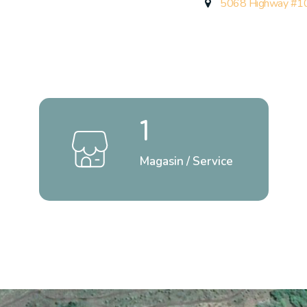
5068 Highway #10
1
Magasin / Service