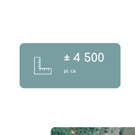
± 4 500
pi. ca.