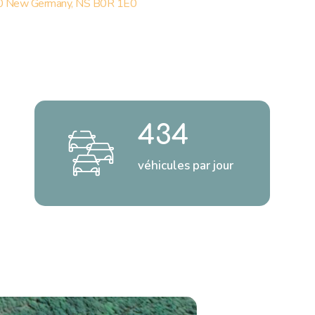
 New Germany, NS B0R 1E0
434
véhicules par jour