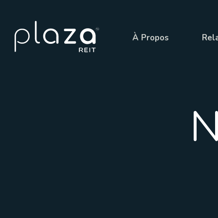
À Propos
Rela
N