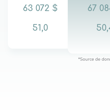
63 072 $
67 08
51,0
50,
*Source de don