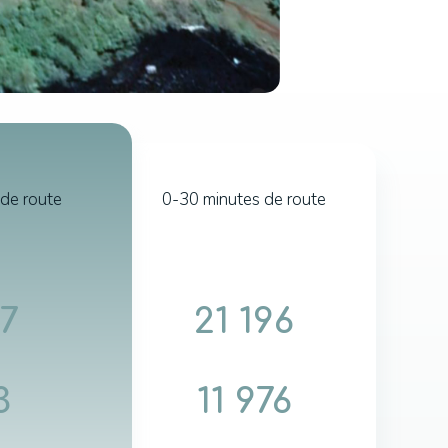
de route
0-30 minutes de route
17
21 196
3
11 976