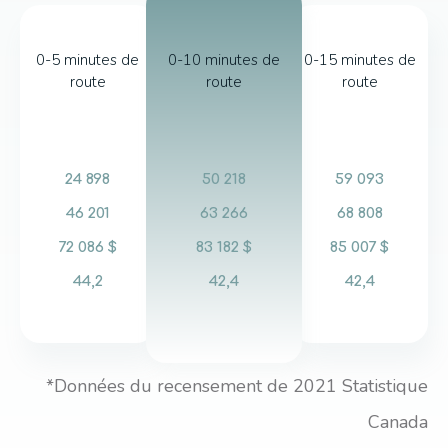
0-5 minutes de
0-10 minutes de
0-15 minutes de
route
route
route
24 898
50 218
59 093
46 201
63 266
68 808
72 086 $
83 182 $
85 007 $
44,2
42,4
42,4
*Données du recensement de 2021 Statistique
Canada