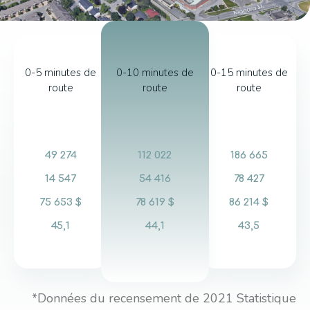
0-5 minutes de
0-10 minutes de
0-15 minutes de
route
route
route
49 274
112 022
186 665
14 547
54 416
78 427
75 653 $
78 619 $
86 214 $
45,1
44,1
43,5
*Données du recensement de 2021 Statistique