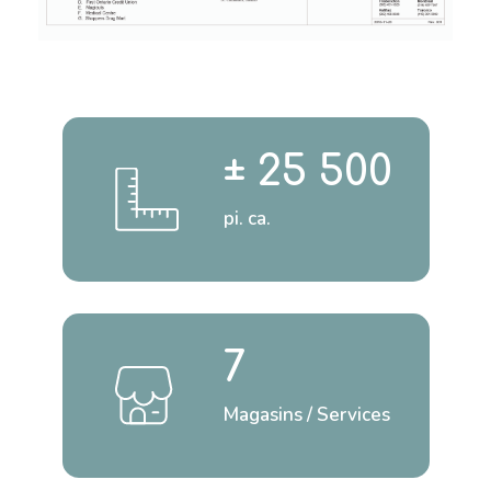
± 25 500
pi. ca.
7
Magasins / Services