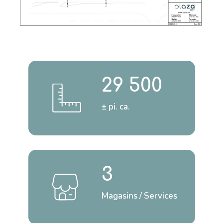
29 500
± pi. ca.
3
Magasins / Services