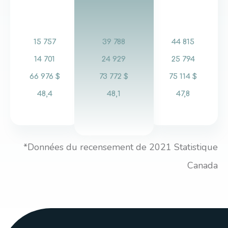
15 757
39 788
44 815
14 701
24 929
25 794
66 976 $
73 772 $
75 114 $
48,4
48,1
47,8
*Données du recensement de 2021 Statistique
Canada