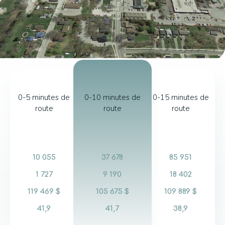
0-5 minutes de
0-10 minutes de
0-15 minutes de
route
route
route
10 055
37 678
85 951
1 727
9 190
18 402
119 469 $
105 675 $
109 889 $
41,9
41,7
38,9