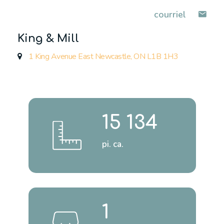
courriel
King & Mill
1 King Avenue East Newcastle, ON L1B 1H3
15 134
pi. ca.
1