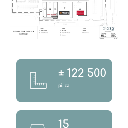
± 122 500
pi. ca.
15