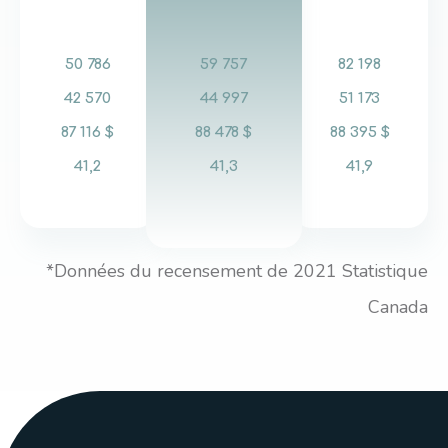
50 786
59 757
82 198
42 570
44 997
51 173
87 116 $
88 478 $
88 395 $
41,2
41,3
41,9
*Données du recensement de 2021 Statistique
Canada