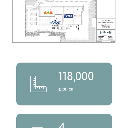
118,000
± pi. ca.
4