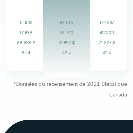
12 832
89 616
174 887
17 899
51 440
83 303
69 936 $
78 897 $
71 527 $
52.4
43.4
42.4
*Données du recensement de 2021 Statistique
Canada