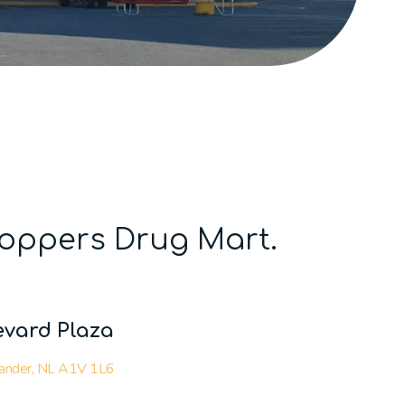
hoppers Drug Mart.
evard Plaza
Gander, NL A1V 1L6