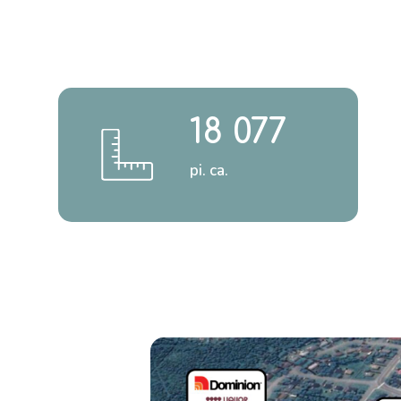
18 077
pi. ca.