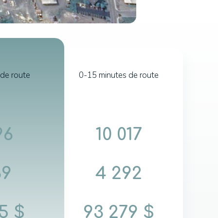
de route
0-15 minutes de route
96
10 017
69
4 292
5 $
93 279 $