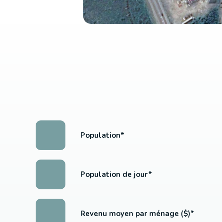
Population*
Population de jour*
Revenu moyen par ménage ($)*