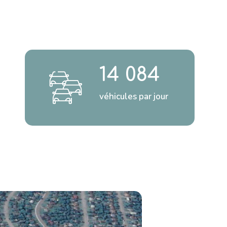
14 084
véhicules par jour