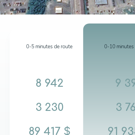
0-5 minutes de route
0-10 minutes 
8 942
9 3
3 230
3 7
89 417 $
91 93