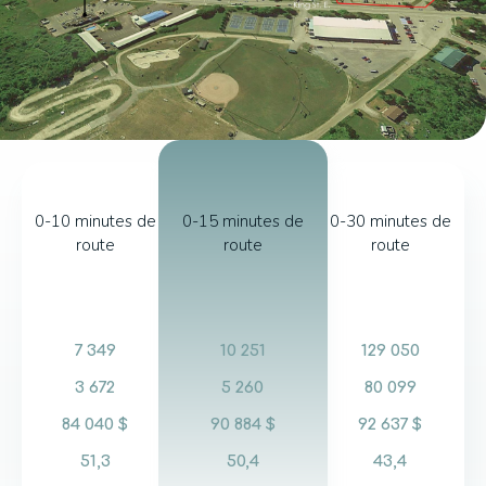
0-10 minutes de
0-15 minutes de
0-30 minutes de
route
route
route
7 349
10 251
129 050
3 672
5 260
80 099
84 040 $
90 884 $
92 637 $
51,3
50,4
43,4