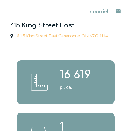
courriel
615 King Street East
615 King Street East Gananoque, ON K7G 1H4
16 619
pi. ca.
1