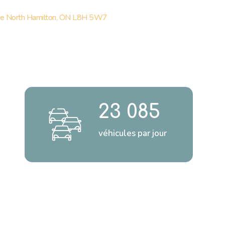
e North Hamilton, ON L8H 5W7
23 085
véhicules par jour