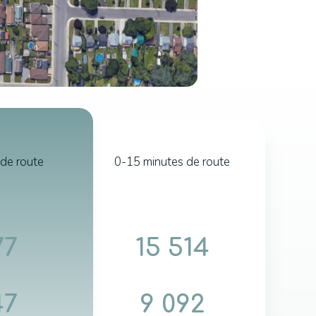
de route
0-15 minutes de route
77
15 514
47
9 092