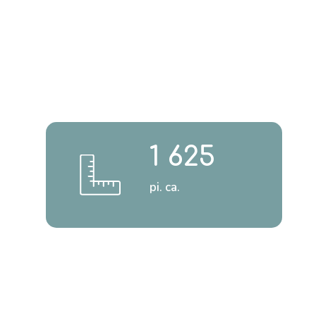
1 625
pi. ca.