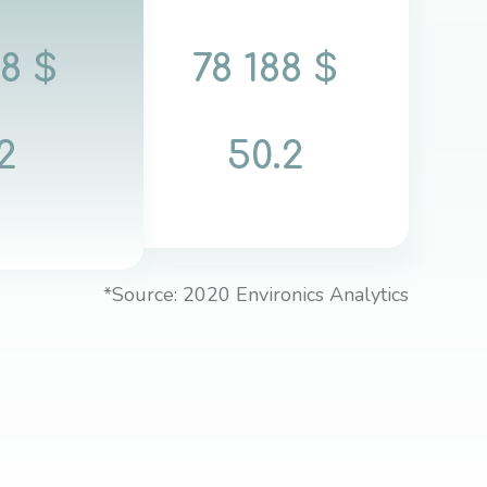
8 $
78 188 $
2
50.2
*Source: 2020 Environics Analytics