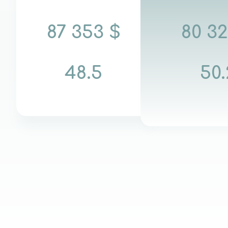
87 353 $
80 32
48.5
50.