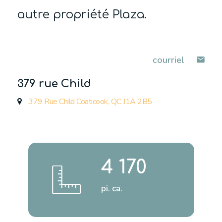
autre propriété Plaza.
courriel
379 rue Child
379 Rue Child Coaticook, QC J1A 2B5
4 170
pi. ca.