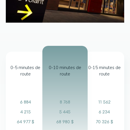
0-5 minutes de
0-10 minutes de
0-15 minutes de
route
route
route
6 884
8 768
11 562
4 215
5 445
6 234
64 977 $
68 980 $
70 326 $