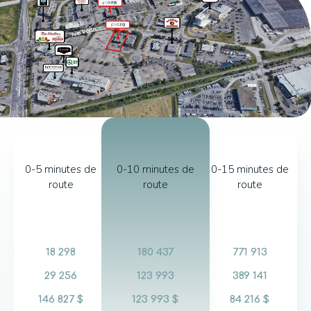
0-5 minutes de
0-10 minutes de
0-15 minutes de
route
route
route
18 298
180 437
771 913
29 256
123 993
389 141
146 827 $
123 993 $
84 216 $